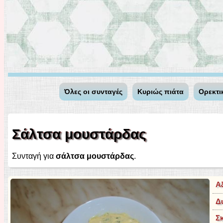
Όλες οι συνταγές
Κυριώς πιάτα
Ορεκτι
Σάλτσα μουστάρδας
Συνταγή για
σάλτσα μουστάρδας
.
Α
Δ
Σ