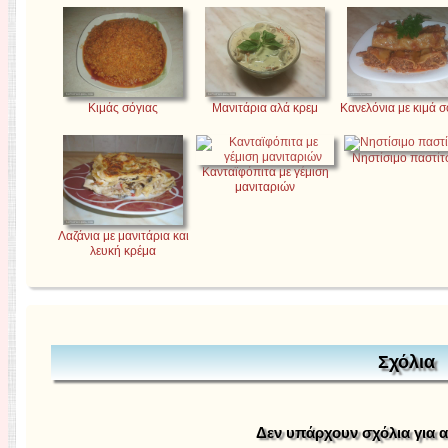
Κιμάς σόγιας
Μανιτάρια αλά κρεμ
Κανελόνια με κιμά σ
Νηστίσιμο παστίτ
Κανταϊφόπιτα με γέμιση
μανιταριών
Λαζάνια με μανιτάρια και
λευκή κρέμα
Σχόλια
Δεν υπάρχουν σχόλια για 