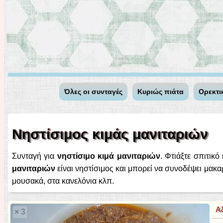
Όλες οι συνταγές
Κυριώς πιάτα
Ορεκτι
Νηστίσιμος κιμάς μανιταριών
Συνταγή για
νηστίσιμο κιμά μανιταριών
. Φτιάξτε σπιτικό
μανιταριών
είναι νηστίσιμος και μπορεί να συνοδέψει μακα
μουσακά, στα κανελόνια κλπ.
Α
× 3