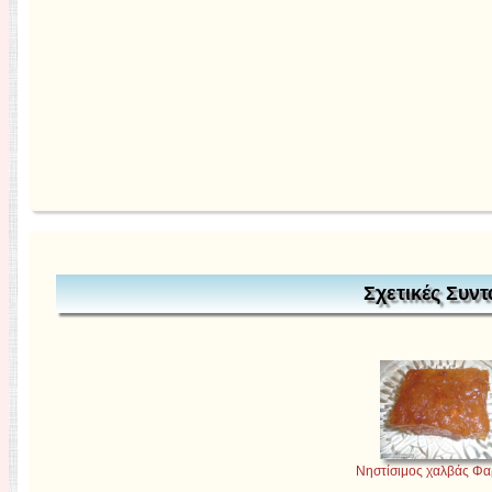
Σχετικές Συντ
Νηστίσιμος χαλβάς Φ