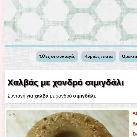
Όλες οι συνταγές
Κυριώς πιάτα
Ορεκτι
Χαλβάς με χονδρό σιμιγδάλι
Συνταγή για
χαλβά
με χονδρό
σιμιγδάλι
.
Α
× 5
Δ
Σ