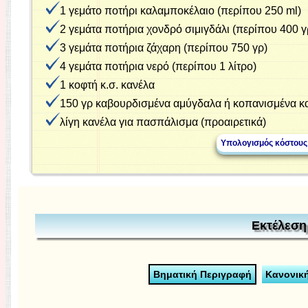
1 γεμάτο ποτήρι καλαμποκέλαιο (περίπου 250 ml)
2 γεμάτα ποτήρια χονδρό σιμιγδάλι (περίπου 400 γ
3 γεμάτα ποτήρια ζάχαρη (περίπου 750 γρ)
4 γεμάτα ποτήρια νερό (περίπου 1 λίτρο)
1 κοφτή κ.σ. κανέλα
150 γρ καβουρδισμένα αμύγδαλα ή κοπανισμένα κ
λίγη κανέλα για πασπάλισμα (προαιρετικά)
Εκτέλεση
Βηματική Περιγραφή
Κανονικ