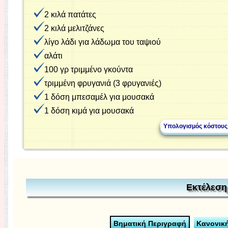
2 κιλά πατάτες
2 κιλά μελιτζάνες
λίγο λάδι για λάδωμα του ταψιού
αλάτι
100 γρ τριμμένο γκούντα
τριμμένη φρυγανιά (3 φρυγανιές)
1 δόση μπεσαμέλ για μουσακά
1 δόση κιμά για μουσακά
Εκτέλεση
Βηματική Περιγραφή
Κανονικ