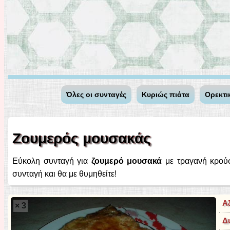
Όλες οι συνταγές
Κυριώς πιάτα
Ορεκτι
Ζουμερός μουσακάς
Εύκολη συνταγή για
ζουμερό μουσακά
με τραγανή κρού
συνταγή και θα με θυμηθείτε!
Α
× 3
Δ