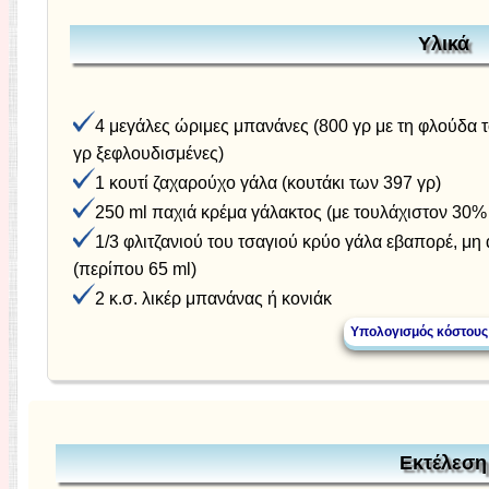
Υλικά
4 μεγάλες ώριμες μπανάνες (800 γρ με τη φλούδα 
γρ ξεφλουδισμένες)
1 κουτί ζαχαρούχο γάλα (κουτάκι των 397 γρ)
250 ml παχιά κρέμα γάλακτος (με τουλάχιστον 30%
1/3 φλιτζανιού του τσαγιού κρύο γάλα εβαπορέ, μη
(περίπου 65 ml)
2 κ.σ. λικέρ μπανάνας ή κονιάκ
Εκτέλεση