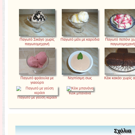
Παγωτό Σικάγο χωρίς
Παγωτό μέλι με καρύδια
Παγωτό πεπόνι χω
παγωτομηχανή
παγωτομηχανή
Παγωτό φράουλα με
Νηστίσιμη σως
Κέικ κακάο χωρίς 
γιαούρτι
Κέικ μπανάνα
Παγωτό με γεύση κεράσι
Σχόλια